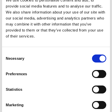
We use cookies to personalise content and ads, to
provide social media features and to analyse our traffic.
We also share information about your use of our site with
Klokobling Type A - Indvendig BSPP
our social media, advertising and analytics partners who
gevind - inkl. pakning af nitrilgummi -
may combine it with other information that you’ve
1/2" 2302826
provided to them or that they’ve collected from your use
of their services.
VIS PRODUKT
C
Necessary
o
n
s
Preferences
e
n
t
Statistics
S
e
Marketing
l