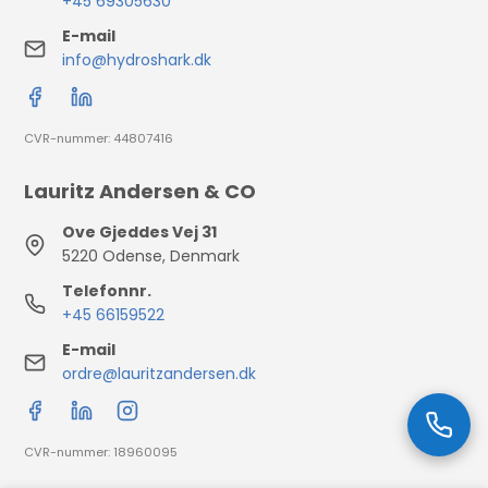
+45 69305630
E-mail
info@hydroshark.dk
CVR-nummer: 44807416
Lauritz Andersen & CO
Ove Gjeddes Vej 31
5220 Odense, Denmark
Telefonnr.
+45 66159522
E-mail
ordre@lauritzandersen.dk
CVR-nummer: 18960095