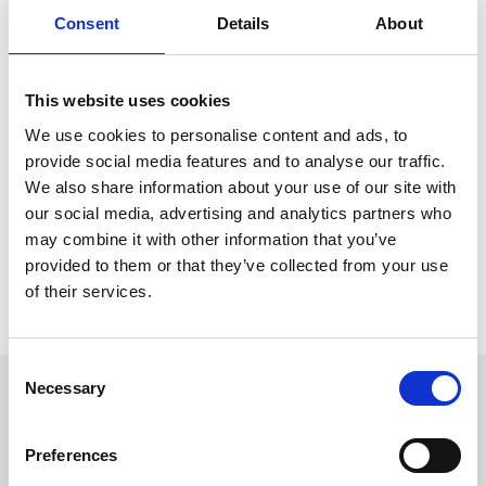
styrke
Consent
Details
About
Hos HydroShark tilbyder vi DIN metrisk indstik SVÆR SERIE,
som er fremstillet til at modstå intens mekanisk
This website uses cookies
belastning, højt tryk og gentagen brug. Disse indstik har
kraftigere materiale og højere tolerancekrav, så de
We use cookies to personalise content and ads, to
bevarer tæthed og funktion selv under krævende
provide social media features and to analyse our traffic.
forhold.
We also share information about your use of our site with
Indstikkene findes i versioner som lige og vinklet, male og
our social media, advertising and analytics partners who
female, så du kan vælge præcis den variant der passer
may combine it with other information that you’ve
til dine fittings og installationslayout. Vi hjælper med at
provided to them or that they’ve collected from your use
vælge korrekt dimension, gevindtype og trykklasse, samt
of their services.
korrekt montagepraksis — så forbindelsen bliver sikker,
robust og langtidsholdbar.
C
Navigation
Necessary
o
n
Hydraulik/PTFE slanger og indstik
s
Hydraulikrør, tilbehør og maskiner
Preferences
e
Fittings og nipler